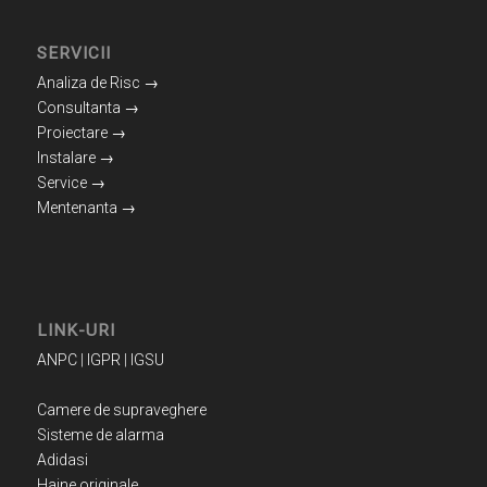
SERVICII
Analiza de Risc →
Consultanta →
Proiectare →
Instalare →
Service →
Mentenanta →
LINK-URI
ANPC
|
IGPR
|
IGSU
Camere de supraveghere
Sisteme de alarma
Adidasi
Haine originale