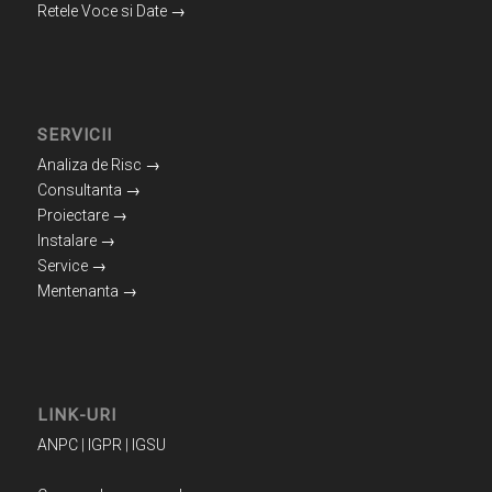
Retele Voce si Date →
SERVICII
Analiza de Risc →
Consultanta →
Proiectare →
Instalare →
Service →
Mentenanta →
LINK-URI
ANPC
|
IGPR
|
IGSU