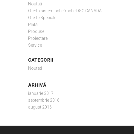
Noutati
Oferta sistem antiefractie DSC CANADA
Oferte Speciale
Plată
Produse
Proiectare
Service
CATEGORII
Noutati
ARHIVĂ
ianuarie 2017
septembrie 2016
august 2016