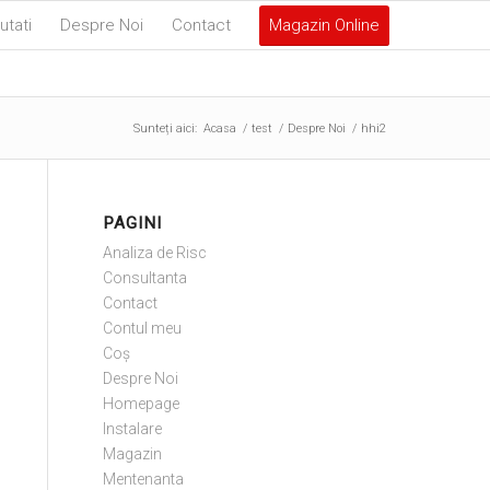
utati
Despre Noi
Contact
Magazin Online
Sunteți aici:
Acasa
/
test
/
Despre Noi
/
hhi2
PAGINI
Analiza de Risc
Consultanta
Contact
Contul meu
Coș
Despre Noi
Homepage
Instalare
Magazin
Mentenanta