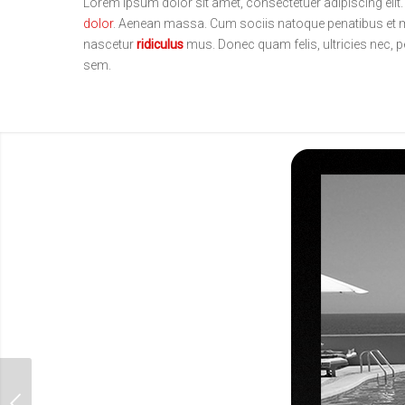
Lorem ipsum dolor sit amet, consectetuer adipiscing eli
dolor
. Aenean massa. Cum sociis natoque penatibus et m
nascetur
ridiculus
mus. Donec quam felis, ultricies nec, p
sem.