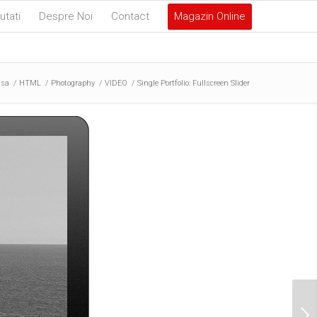
utati
Despre Noi
Contact
Magazin Online
asa
/
HTML
/
Photography
/
VIDEO
/
Single Portfolio: Fullscreen Slider
Urmatorul