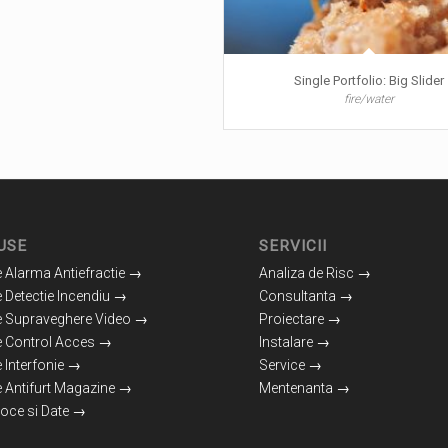
Single Portfolio: Big Slider
fire/water
USE
SERVICII
 Alarma Antiefractie →
Analiza de Risc →
 Detectie Incendiu →
Consultanta →
e Supraveghere Video →
Proiectare →
e Control Acces →
Instalare →
 Interfonie →
Service →
 Antifurt Magazine →
Mentenanta →
Voce si Date →