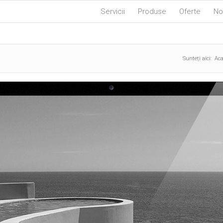
Servicii
Produse
Oferte
No
Sunteți aici:
Ac