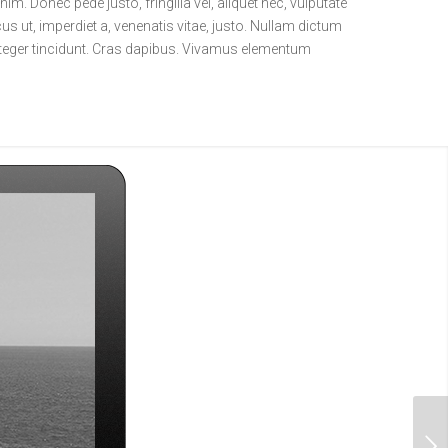
nim. Donec pede justo, fringilla vel, aliquet nec, vulputate
cus ut, imperdiet a, venenatis vitae, justo. Nullam dictum
Integer tincidunt. Cras dapibus. Vivamus elementum
Urmatorul