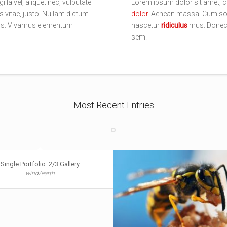
lla vel, aliquet nec, vulputate
Lorem ipsum dolor sit amet, c
is vitae, justo. Nullam dictum
dolor
. Aenean massa. Cum soc
pibus. Vivamus elementum
nascetur
ridiculus
mus. Donec q
sem.
Most Recent Entries
Single Portfolio: 2/3 Gallery
wind/earth