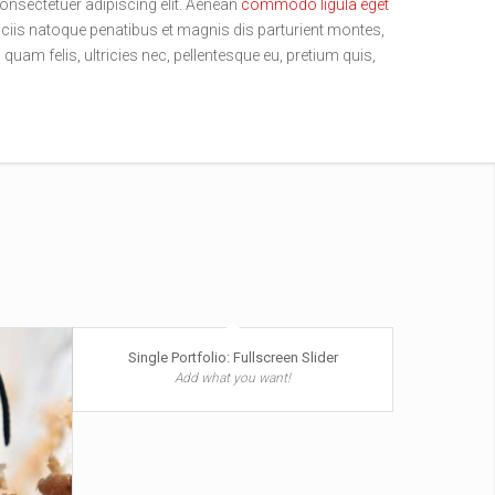
onsectetuer adipiscing elit. Aenean
commodo ligula eget
iis natoque penatibus et magnis dis parturient montes,
uam felis, ultricies nec, pellentesque eu, pretium quis,
Single Portfolio: Fullscreen Slider
Add what you want!