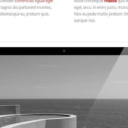
t. Aenean
commodo ligula eget
Nulla consequat
massa
quis e
agnis dis parturient montes,
eget, arcu. In enim justo, rhon
ellentesque eu, pretium quis,
felis eu pede mollis pretium. 
semper nisi.