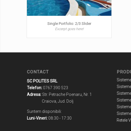
Single Portfolio: 2/3 Slider
Excerpt goes here!
CONTACT
PROD
Sisteme
SC POLITES SRL
Sisteme
Telefon:
0767 390 523
Sistem
Adresa:
Str. Petrache Poenaru, Nr. 1
Sistem
Craiova, Jud. Dolj
Sisteme
Suntem disponibili:
Sisteme
Luni-Vineri:
08:30 - 17:30
Retele 