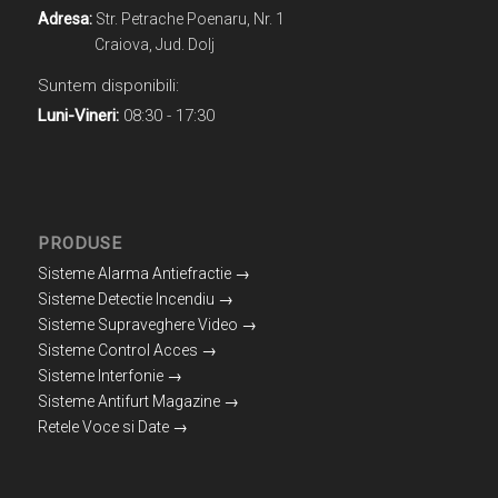
Adresa:
Str. Petrache Poenaru, Nr. 1
Craiova, Jud. Dolj
Suntem disponibili:
Luni-Vineri:
08:30 - 17:30
PRODUSE
Sisteme Alarma Antiefractie →
Sisteme Detectie Incendiu →
Sisteme Supraveghere Video →
Sisteme Control Acces →
Sisteme Interfonie →
Sisteme Antifurt Magazine →
Retele Voce si Date →