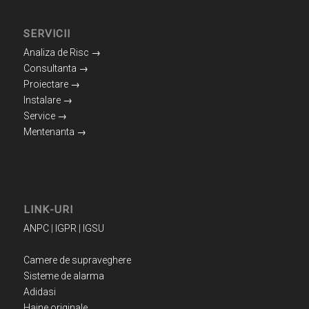
SERVICII
Analiza de Risc →
Consultanta →
Proiectare →
Instalare →
Service →
Mentenanta →
LINK-URI
ANPC
|
IGPR
|
IGSU
Camere de supraveghere
Sisteme de alarma
Adidasi
Haine originale