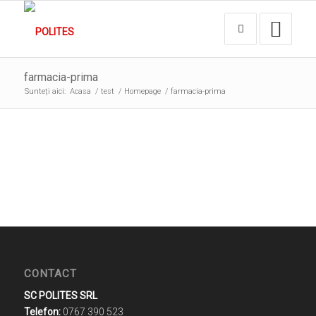
farmacia-prima
Sunteți aici:
Acasa
/
test
/
Homepage
/
farmacia-prima
CONTACT
SC POLITES SRL
Telefon:
0767 390 523